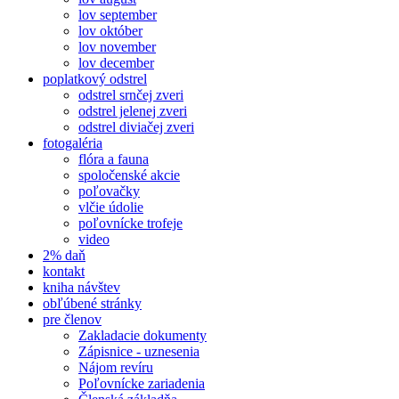
lov september
lov október
lov november
lov december
poplatkový odstrel
odstrel srnčej zveri
odstrel jelenej zveri
odstrel diviačej zveri
fotogaléria
flóra a fauna
spoločenské akcie
poľovačky
vlčie údolie
poľovnícke trofeje
video
2% daň
kontakt
kniha návštev
obľúbené stránky
pre členov
Zakladacie dokumenty
Zápisnice - uznesenia
Nájom revíru
Poľovnícke zariadenia