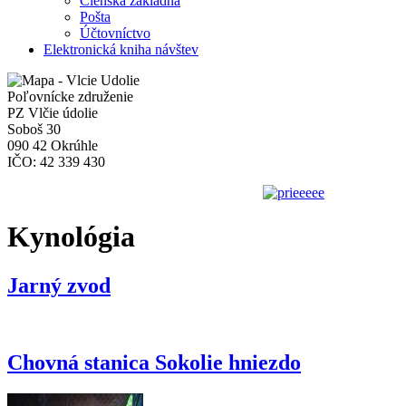
Členská základňa
Pošta
Účtovníctvo
Elektronická kniha návštev
Poľovnícke združenie
PZ Vlčie údolie
Soboš 30
090 42 Okrúhle
IČO: 42 339 430
Kynológia
Jarný zvod
Informácie o jarnom zvode vo Svidníku , ktorý sa koná dňa 4. mája 2
Chovná stanica Sokolie hniezdo
Predstavujeme našu chovnú stanicu