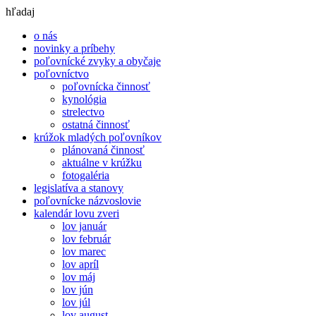
hľadaj
o nás
novinky a príbehy
poľovnícké zvyky a obyčaje
poľovníctvo
poľovnícka činnosť
kynológia
strelectvo
ostatná činnosť
krúžok mladých poľovníkov
plánovaná činnosť
aktuálne v krúžku
fotogaléria
legislatíva a stanovy
poľovnícke názvoslovie
kalendár lovu zveri
lov január
lov február
lov marec
lov apríl
lov máj
lov jún
lov júl
lov august